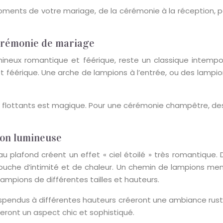
moments de votre mariage, de la cérémonie à la réception,
érémonie de mariage
ineux romantique et féérique, reste un classique intempo
féérique. Une arche de lampions à l’entrée, ou des lampions
ons flottants est magique. Pour une cérémonie champêtre, d
ion lumineuse
au plafond créent un effet « ciel étoilé » très romantique.
ouche d’intimité et de chaleur. Un chemin de lampions mena
lampions de différentes tailles et hauteurs.
spendus à différentes hauteurs créeront une ambiance rusti
eront un aspect chic et sophistiqué.