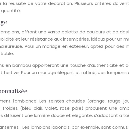
 la réussite de votre décoration. Plusieurs critères doive
t quantité.
age
s lampions, offrant une vaste palette de couleurs et de de
lidité et leur résistance aux intempéries, idéaux pour un mari
leureuse. Pour un mariage en extérieur, optez pour des m
méable.
ons en bambou apporteront une touche d’authenticité et 
t festive. Pour un mariage élégant et raffiné, des lampions
sonnalisée
ement l’ambiance. Les teintes chaudes (orange, rouge, j
 froides (bleu clair, violet, rose pâle) procurent une a
s diffusent une lumière douce et élégante, s’adaptant à tous
, lanternes… Les lampions japonais, par exemple, sont connu