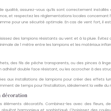
de qualité, assurez-vous qu’ils sont correctement installés
ance, et respectez les réglementations locales concernant l’u
lamme pour une sécurité optimale. En cas de vent fort, il e
isissez des lampions résistants au vent et à la pluie. Évitez
nimale de 1 mètre entre les lampions et les matériaux infl
ochets, des fils de pêche transparents, ou des pinces à ling
n adhésif double face résistant, ou les accrocher à des stru
es aux installations de lampions pour créer des effets lumi
amment de temps pour l’installation, idéalement la veille du
a décoration
s éléments décoratifs. Combinez-les avec des fleurs, des
un résultat harmonieux et sophistiqué. Choisissez des coul