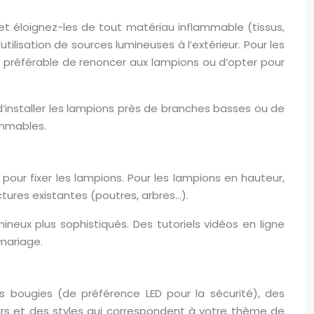
 et éloignez-les de tout matériau inflammable (tissus,
tilisation de sources lumineuses à l’extérieur. Pour les
st préférable de renoncer aux lampions ou d’opter pour
 d’installer les lampions près de branches basses ou de
ammables.
e pour fixer les lampions. Pour les lampions en hauteur,
ctures existantes (poutres, arbres…).
neux plus sophistiqués. Des tutoriels vidéos en ligne
 mariage.
 bougies (de préférence LED pour la sécurité), des
eurs et des styles qui correspondent à votre thème de