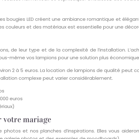
 des bougies LED créent une ambiance romantique et élégant
s couleurs et des matériaux est essentielle pour une décora
, de leur type et de la complexité de l’installation. L’
 vous-même vos lampions pour une solution plus économique
ron 2 à 5 euros. La location de lampions de qualité peut co
stallation complexe peut varier considérablement.
os
1000 euros
ériaux)
r votre mariage
 photos et nos planches d’inspirations. Elles vous aideront 
s une galerie photos et des exemples de moodboards).