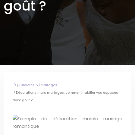
goût ?
/
Lumières & Éclairages
/ Décorations murs mariages, comment habiller vos espaces
avec goût ?