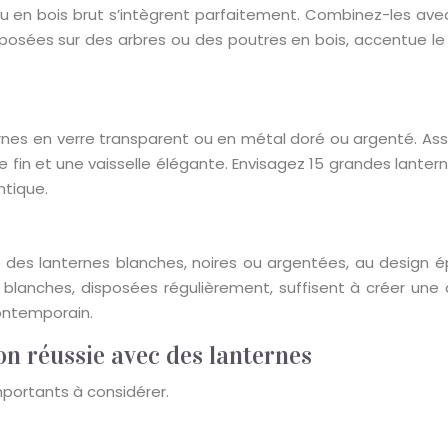
i ou en bois brut s’intègrent parfaitement. Combinez-les ave
disposées sur des arbres ou des poutres en bois, accentue le
ernes en verre transparent ou en métal doré ou argenté. Ass
ge fin et une vaisselle élégante. Envisagez 15 grandes lante
ntique.
es lanternes blanches, noires ou argentées, au design épu
es blanches, disposées régulièrement, suffisent à créer un
contemporain.
on réussie avec des lanternes
mportants à considérer.