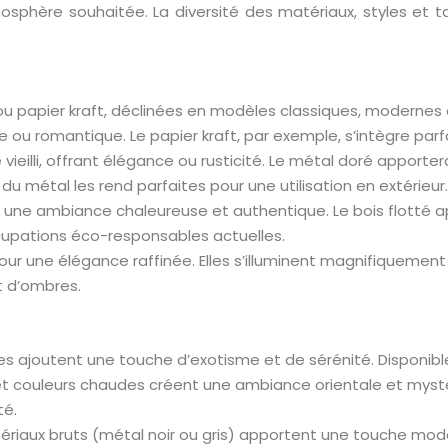
mosphère souhaitée. La diversité des matériaux, styles et 
 ou papier kraft, déclinées en modèles classiques, modernes 
u romantique. Le papier kraft, par exemple, s’intègre parf
ieilli, offrant élégance ou rusticité. Le métal doré apporter
u métal les rend parfaites pour une utilisation en extérieur.
our une ambiance chaleureuse et authentique. Le bois flott
ccupations éco-responsables actuelles.
our une élégance raffinée. Elles s’illuminent magnifiquemen
t d’ombres.
es ajoutent une touche d’exotisme et de sérénité. Disponible
t couleurs chaudes créent une ambiance orientale et mystér
té.
riaux bruts (métal noir ou gris) apportent une touche modern