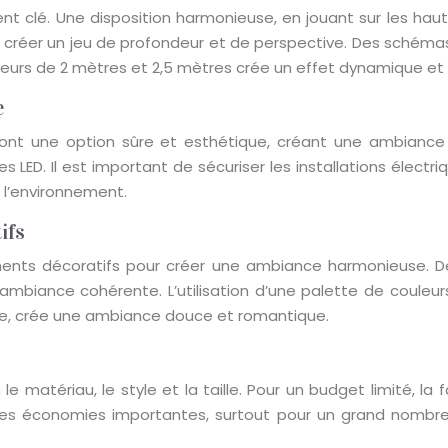
 clé. Une disposition harmonieuse, en jouant sur les haute
e créer un jeu de profondeur et de perspective. Des schémas ex
teurs de 2 mètres et 2,5 mètres crée un effet dynamique et v
e
ED sont une option sûre et esthétique, créant une ambianc
LED. Il est important de sécuriser les installations électr
 l’environnement.
ifs
ts décoratifs pour créer une ambiance harmonieuse. Des 
ambiance cohérente. L’utilisation d’une palette de couleurs
ple, crée une ambiance douce et romantique.
 le matériau, le style et la taille. Pour un budget limité, l
 des économies importantes, surtout pour un grand nombre