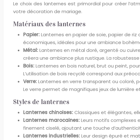
Le choix des lanternes est primordial pour créer l’at
votre décoration de mariage.
Matériaux des lanternes
Papier:
Lanternes en papier de soie, papier de riz
économiques, idéales pour une ambiance bohème o
Métal:
Lanternes en métal doré, argenté ou cuivre v
créera une ambiance plus rustique. La robustesse d
Bois:
Lanternes en bois naturel, brut ou peint, p
L’utilisation de bois recyclé correspond aux préo
Verre:
Lanternes en verre transparent ou coloré, p
Le verre permet de magnifiques jeux de lumière e
Styles de lanternes
Lanternes chinoises:
Classiques et élégantes, ell
Lanternes marocaines:
Leurs motifs complexes e
finement ciselé, ajoutant une touche d’authentici
Lanternes industrielles:
Leur design épuré et maté