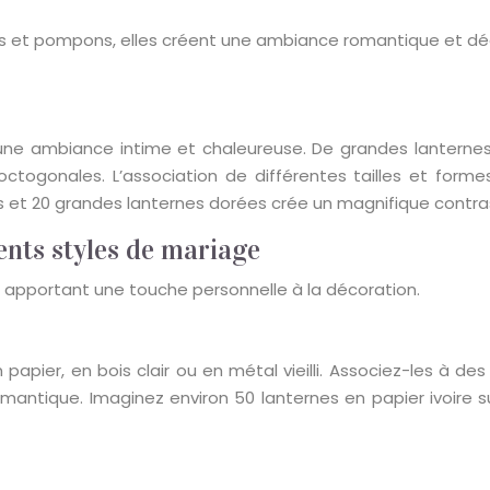
s et pompons, elles créent une ambiance romantique et déco
une ambiance intime et chaleureuse. De grandes lanternes
 octogonales. L’association de différentes tailles et for
hes et 20 grandes lanternes dorées crée un magnifique contra
ents styles de mariage
, apportant une touche personnelle à la décoration.
apier, en bois clair ou en métal vieilli. Associez-les à des
antique. Imaginez environ 50 lanternes en papier ivoire 