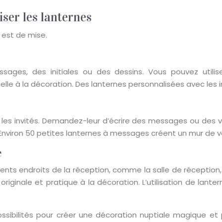
iser les lanternes
 est de mise.
sages, des initiales ou des dessins. Vous pouvez utilise
le à la décoration. Des lanternes personnalisées avec les in
ur les invités. Demandez-leur d’écrire des messages ou des 
 Environ 50 petites lanternes à messages créent un mur de vœu
e
férents endroits de la réception, comme la salle de réception,
riginale et pratique à la décoration. L’utilisation de lante
ibilités pour créer une décoration nuptiale magique et per